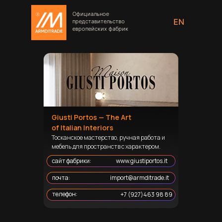
Официальное
EN
представительство
европейских фабрик
Giusti Portos — The Art
of Italian Interiors
Тосканское мастерство, ручная работа и
мебель для пространств с характером.
сайт фабрики:
www.giustiportos.it
почта:
import@armditrade.it
телефон:
+7 (927)463 98 89